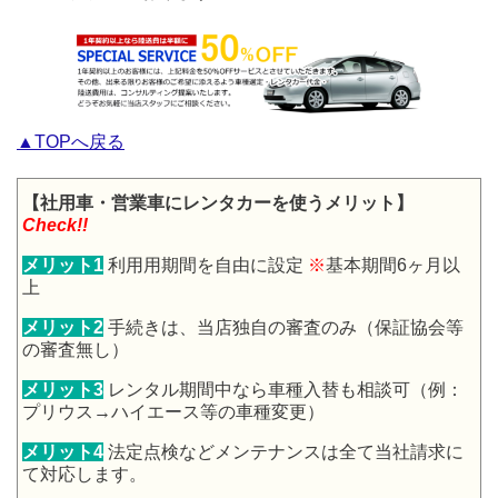
▲TOPへ戻る
【社用車・営業車にレンタカーを使うメリット】
Check!!
メリット1
利用用期間を自由に設定
※
基本期間6ヶ月以
上
メリット2
手続きは、当店独自の審査のみ（保証協会等
の審査無し）
メリット3
レンタル期間中なら車種入替も相談可（例：
プリウス→ハイエース等の車種変更）
メリット4
法定点検などメンテナンスは全て当社請求に
て対応します。