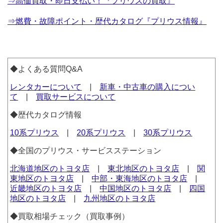
⇒高価買取・即日支払い！『プリウスの買取』
⇒燃費・故障ポイント・歴代カタログ『プリウス情報』
◆よくある質問Q&A
レンタカーについて
|
新車・中古車の購入につい
て
|
買取サービスについて
◆歴代カタログ情報
10系プリウス
|
20系プリウス
|
30系プリウス
◆全国のプリウス・サービスステーション
北海道地区のトヨタ店
|
東北地区のトヨタ店
|
関
東地区のトヨタ店
|
中部・東海地区のトヨタ店
|
近畿地区のトヨタ店
|
中国地区のトヨタ店
|
四国
地区のトヨタ店
|
九州地区のトヨタ店
◆買取相場チェック（買取事例）