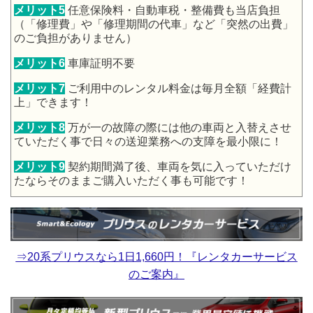
メリット5
任意保険料・自動車税・整備費も当店負担
（「修理費」や「修理期間の代車」など「突然の出費」
のご負担がありません）
メリット6
車庫証明不要
メリット7
ご利用中のレンタル料金は毎月全額「経費計
上」できます！
メリット8
万が一の故障の際には他の車両と入替えさせ
ていただく事で日々の送迎業務への支障を最小限に！
メリット9
契約期間満了後、車両を気に入っていただけ
たならそのままご購入いただく事も可能です！
⇒20系プリウスなら1日1,660円！『レンタカーサービス
のご案内』