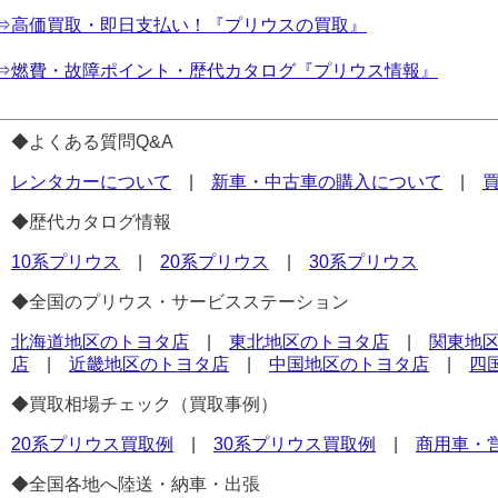
⇒高価買取・即日支払い！『プリウスの買取』
⇒燃費・故障ポイント・歴代カタログ『プリウス情報』
◆よくある質問Q&A
レンタカーについて
|
新車・中古車の購入について
|
◆歴代カタログ情報
10系プリウス
|
20系プリウス
|
30系プリウス
◆全国のプリウス・サービスステーション
北海道地区のトヨタ店
|
東北地区のトヨタ店
|
関東地
店
|
近畿地区のトヨタ店
|
中国地区のトヨタ店
|
四
◆買取相場チェック（買取事例）
20系プリウス買取例
|
30系プリウス買取例
|
商用車・
◆全国各地へ陸送・納車・出張