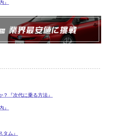
案内』
か？『次代に乗る方法』
案内』
スタム』