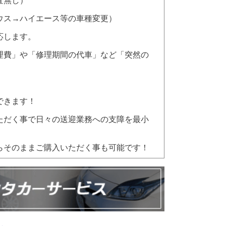
査無し）
ウス→ハイエース等の車種変更）
応します。
理費」や「修理期間の代車」など「突然の
できます！
ただく事で日々の送迎業務への支障を最小
らそのままご購入いただく事も可能です！