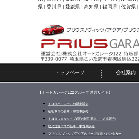
県
|
香川県
|
愛媛県
|
高知県
|
福岡県
|
佐賀県
トップページ
会社案内
【オートガレージ122グループ 運営サイト】
トヨタハイエースの新車販売
福祉車両の新車・中古車販売
トヨタウェルキャブ(福祉車両)新車・中古車販売)
幼児送迎バスの新車・中古車販売
プリウス/ヴィッツ/アクアのリース販売・レンタカー