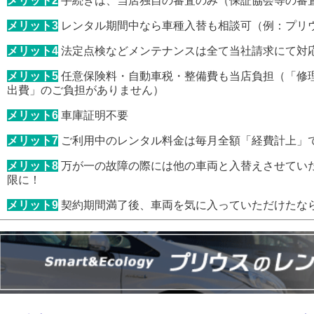
メリット2
手続きは、当店独自の審査のみ（保証協会等の審
メリット3
レンタル期間中なら車種入替も相談可（例：プリ
メリット4
法定点検などメンテナンスは全て当社請求にて対
メリット5
任意保険料・自動車税・整備費も当店負担（「修
出費」のご負担がありません）
メリット6
車庫証明不要
メリット7
ご利用中のレンタル料金は毎月全額「経費計上」
メリット8
万が一の故障の際には他の車両と入替えさせてい
限に！
メリット9
契約期間満了後、車両を気に入っていただけたな