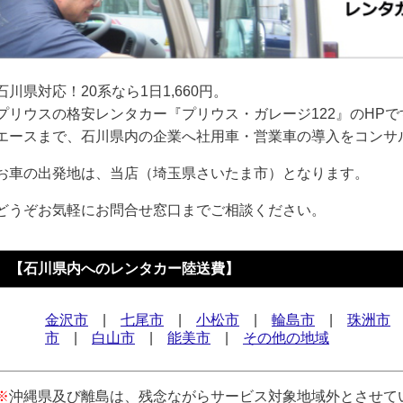
石川県対応！20系なら1日1,660円。
プリウスの格安レンタカー『プリウス・ガレージ122』のHPで
エースまで、石川県内の企業へ社用車・営業車の導入をコンサ
お車の出発地は、当店（埼玉県さいたま市）となります。
どうぞお気軽にお問合せ窓口までご相談ください。
【石川県内へのレンタカー陸送費】
金沢市
|
七尾市
|
小松市
|
輪島市
|
珠洲市
市
|
白山市
|
能美市
|
その他の地域
※
沖縄県及び離島は、残念ながらサービス対象地域外とさせて