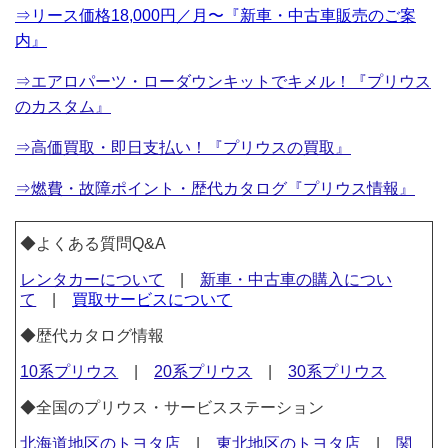
⇒リース価格18,000円／月〜『新車・中古車販売のご案
内』
⇒エアロパーツ・ローダウンキットでキメル！『プリウス
のカスタム』
⇒高価買取・即日支払い！『プリウスの買取』
⇒燃費・故障ポイント・歴代カタログ『プリウス情報』
◆よくある質問Q&A
レンタカーについて
|
新車・中古車の購入につい
て
|
買取サービスについて
◆歴代カタログ情報
10系プリウス
|
20系プリウス
|
30系プリウス
◆全国のプリウス・サービスステーション
北海道地区のトヨタ店
|
東北地区のトヨタ店
|
関