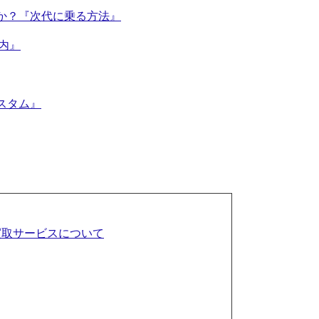
か？『次代に乗る方法』
案内』
スタム』
買取サービスについて