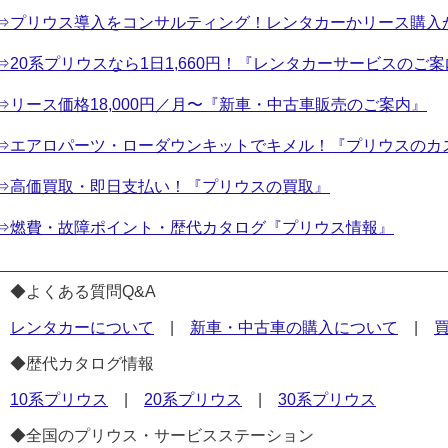
⇒プリウス導入をコンサルティング！レンタカーかリース購入
⇒20系プリウスなら1日1,660円！『レンタカーサービスのご
⇒リース価格18,000円／月〜『新車・中古車販売のご案内』
⇒エアロパーツ・ローダウンキットでキメル！『プリウスのカ
⇒高価買取・即日支払い！『プリウスの買取』
⇒燃費・故障ポイント・歴代カタログ『プリウス情報』
◆よくある質問Q&A
レンタカーについて
|
新車・中古車の購入について
|
◆歴代カタログ情報
10系プリウス
|
20系プリウス
|
30系プリウス
◆全国のプリウス・サービスステーション