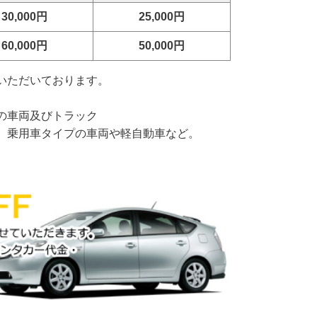
30,000
円
25,000
円
60,000
円
50,000
円
いただいております。
の車両及びトラック
、乗用車タイプの車両や軽自動車など。