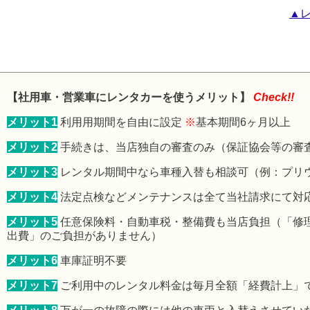
▲
【社用車・営業車にレンタカーを使うメリット】
Check!!
メリット1
利用用期間を自由に設定
※
基本期間6ヶ月以上
メリット2
手続きは、当店独自の審査のみ（保証協会等の審
メリット3
レンタル期間中なら車種入替も相談可（例：プリ
メリット4
法定点検などメンテナンスは全て当社請求にて対
メリット5
任意保険料・自動車税・整備費も当店負担（「修
出費」のご負担がありません）
メリット6
車庫証明不要
メリット7
ご利用中のレンタル料金は毎月全額「経費計上」