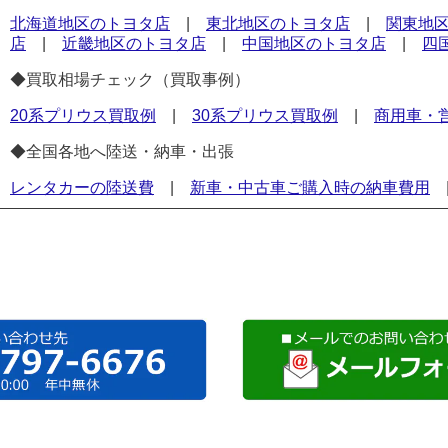
北海道地区のトヨタ店
|
東北地区のトヨタ店
|
関東地
店
|
近畿地区のトヨタ店
|
中国地区のトヨタ店
|
四
◆買取相場チェック（買取事例）
20系プリウス買取例
|
30系プリウス買取例
|
商用車・
◆全国各地へ陸送・納車・出張
レンタカーの陸送費
|
新車・中古車ご購入時の納車費用