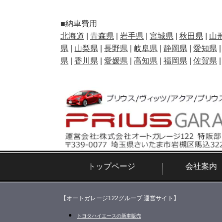
■納車費用
北海道
|
青森県
|
岩手県
|
宮城県
|
秋田県
|
山
県
|
山梨県
|
長野県
|
岐阜県
|
静岡県
|
愛知県
県
|
香川県
|
愛媛県
|
高知県
|
福岡県
|
佐賀県
トップページ
会社案内
【オートガレージ122グループ 運営サイト】
トヨタハイエースの新車販売