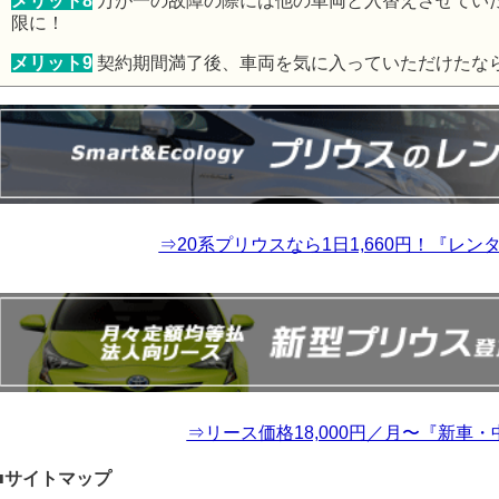
メリット8
万が一の故障の際には他の車両と入替えさせてい
限に！
メリット9
契約期間満了後、車両を気に入っていただけたな
⇒20系プリウスなら1日1,660円！『レ
⇒リース価格18,000円／月〜『新車
■サイトマップ