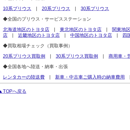
10系プリウス
|
20系プリウス
|
30系プリウス
◆全国のプリウス・サービスステーション
北海道地区のトヨタ店
|
東北地区のトヨタ店
|
関東地
店
|
近畿地区のトヨタ店
|
中国地区のトヨタ店
|
四
◆買取相場チェック（買取事例）
20系プリウス買取例
|
30系プリウス買取例
|
商用車・
◆全国各地へ陸送・納車・出張
レンタカーの陸送費
|
新車・中古車ご購入時の納車費用
▲TOPへ戻る