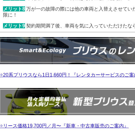
メリット8
万が一の故障の際には他の車両と入替えさせてい
限に！
メリット9
契約期間満了後、車両を気に入っていただけたな
⇒20系プリウスなら1日1,660円！『レンタカーサービスのご
⇒リース価格19,700円／月〜『新車・中古車販売のご案内』