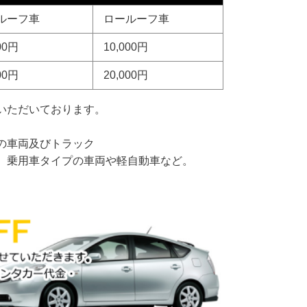
ルーフ車
ロールーフ車
00
円
10,000
円
00
円
20,000
円
いただいております。
の車両及びトラック
、乗用車タイプの車両や軽自動車など。