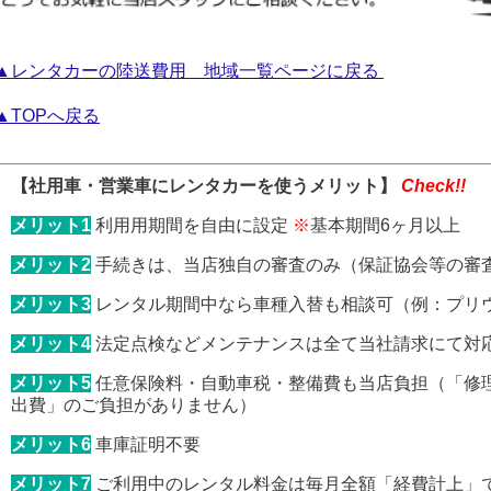
▲レンタカーの陸送費用 地域一覧ページに戻る
▲TOPへ戻る
【社用車・営業車にレンタカーを使うメリット】
Check!!
メリット1
利用用期間を自由に設定
※
基本期間6ヶ月以上
メリット2
手続きは、当店独自の審査のみ（保証協会等の審
メリット3
レンタル期間中なら車種入替も相談可（例：プリ
メリット4
法定点検などメンテナンスは全て当社請求にて対
メリット5
任意保険料・自動車税・整備費も当店負担（「修
出費」のご負担がありません）
メリット6
車庫証明不要
メリット7
ご利用中のレンタル料金は毎月全額「経費計上」