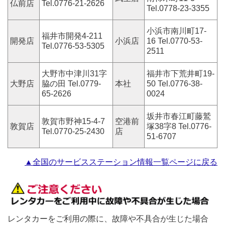
仏前店
Tel.0776-21-2626
Tel.0778-23-3355
小浜市南川町17-
福井市開発4-211
開発店
小浜店
16 Tel.0770-53-
Tel.0776-53-5305
2511
大野市中津川31字
福井市下荒井町19-
大野店
脇の田 Tel.0779-
本社
50 Tel.0776-38-
65-2626
0024
坂井市春江町藤鷲
敦賀市野神15-4-7
空港前
敦賀店
塚38字8 Tel.0776-
Tel.0770-25-2430
店
51-6707
▲全国のサービスステーション情報一覧ページに戻る
レンタカーをご利用の際に、故障や不具合が生じた場合