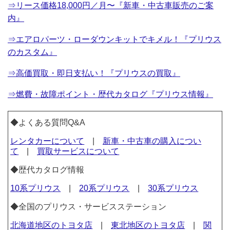
⇒リース価格18,000円／月〜『新車・中古車販売のご案
内』
⇒エアロパーツ・ローダウンキットでキメル！『プリウス
のカスタム』
⇒高価買取・即日支払い！『プリウスの買取』
⇒燃費・故障ポイント・歴代カタログ『プリウス情報』
◆よくある質問Q&A
レンタカーについて
|
新車・中古車の購入につい
て
|
買取サービスについて
◆歴代カタログ情報
10系プリウス
|
20系プリウス
|
30系プリウス
◆全国のプリウス・サービスステーション
北海道地区のトヨタ店
|
東北地区のトヨタ店
|
関